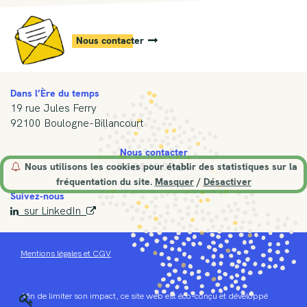
Nous contacter
Dans l’Ère du temps
19 rue Jules Ferry
92100 Boulogne-Billancourt
Nous contacter
Nous utilisons les cookies pour établir des statistiques sur la
01 84 19 02 24
fréquentation du site.
Masquer
/
Désactiver
Suivez-nous
sur LinkedIn


Mentions légales et CGV
Afin de limiter son impact, ce site web est éco-conçu et développé